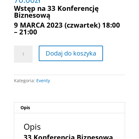
Wstęp na 33 Konferencję
Biznesową
9 MARCA 2023 (czwartek) 18:00
– 21:00
ilość
Dodaj do koszyka
Spotkanie
9
marca
2023
Kategoria:
Eventy
Opis
Opis
33 Konferencja Biznesowa