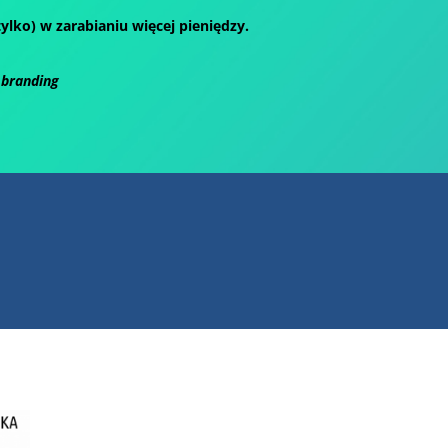
ylko) w zarabianiu więcej pieniędzy.
 branding