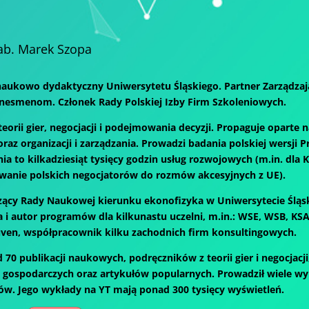
hab. Marek Szopa
aukowo dydaktyczny Uniwersytetu Śląskiego. Partner Zarządzaj
znesmenom. Członek Rady Polskiej Izby Firm Szkoleniowych.
teorii gier, negocjacji i podejmowania decyzji. Propaguje oparte
oraz organizacji i zarządzania. Prowadzi badania polskiej wersji
ia to kilkadziesiąt tysięcy godzin usług rozwojowych (m.in. dla 
anie polskich negocjatorów do rozmów akcesyjnych z UE).
ący Rady Naukowej kierunku ekonofizyka w Uniwersytecie Śląsk
i autor programów dla kilkunastu uczelni, m.in.: WSE, WSB, KS
euven, współpracownik kilku zachodnich firm konsultingowych.
 70 publikacji naukowych, podręczników z teorii gier i negocjacj
h gospodarczych oraz artykułów popularnych. Prowadził wiele 
ów. Jego wykłady na YT mają ponad 300 tysięcy wyświetleń.