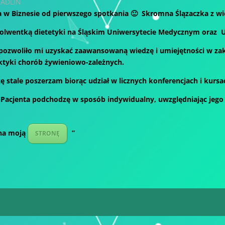
RADLIN
 w Biznesie od pierwszego spotkania 🙂 Skromna Ślązaczka z w
olwentką dietetyki na Śląskim Uniwersytecie Medycznym oraz 
 pozwoliło mi uzyskać zaawansowaną wiedzę i umiejętności w zak
aktyki chorób żywieniowo-zależnych.
ę stale poszerzam biorąc udział w licznych konferencjach i kursa
Pacjenta podchodzę w sposób indywidualny, uwzględniając jego 
na moją
”
STRONĘ