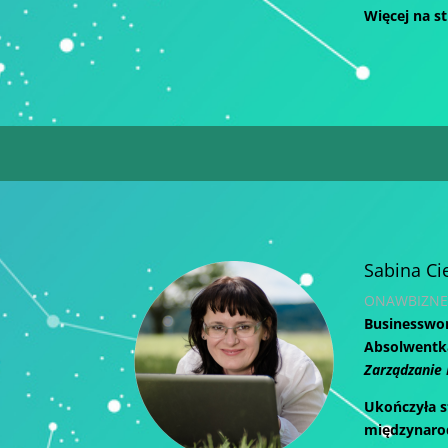
Więcej na s
Sabina Ci
ONAWBIZNES
Businesswom
Absolwentka
Zarządzanie
Ukończyła 
międzynarod