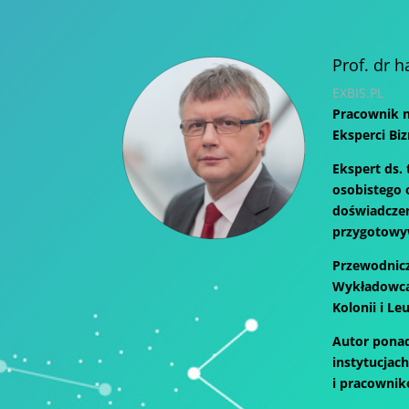
Prof. dr 
EXBIS.PL
Pracownik n
Eksperci Bi
Ekspert ds. 
osobistego 
doświadczen
przygotowyw
Przewodnicz
Wykładowca 
Kolonii i L
Autor ponad
instytucjac
i pracownik