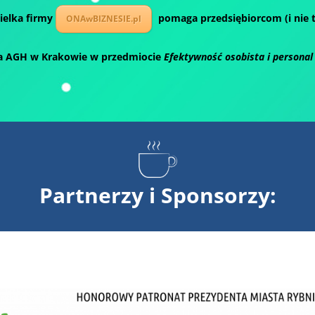
cielka firmy
pomaga przedsiębiorcom (i nie t
ONAwBIZNESIE.pl
 AGH w Krakowie w przedmiocie
Efektywność osobista i personal
Partnerzy i Sponsorzy: